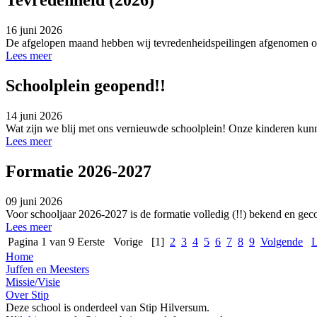
Tevredenheid (2026)
16 juni 2026
De afgelopen maand hebben wij tevredenheidspeilingen afgenomen ond
Lees meer
Schoolplein geopend!!
14 juni 2026
Wat zijn we blij met ons vernieuwde schoolplein! Onze kinderen kunn
Lees meer
Formatie 2026-2027
09 juni 2026
Voor schooljaar 2026-2027 is de formatie volledig (!!) bekend en ge
Lees meer
Pagina 1 van 9
Eerste
Vorige
[1]
2
3
4
5
6
7
8
9
Volgende
L
Home
Juffen en Meesters
Missie/Visie
Over Stip
Deze school is onderdeel van Stip Hilversum.