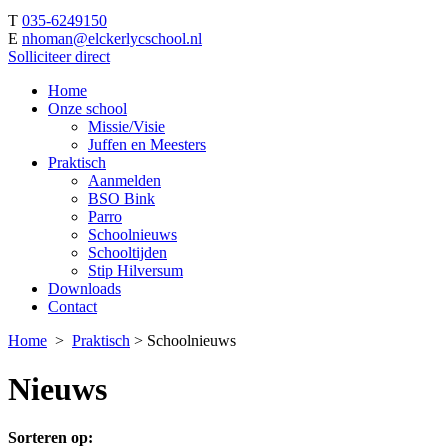
T
035-6249150
E
nhoman@elckerlycschool.nl
Solliciteer direct
Home
Onze school
Missie/Visie
Juffen en Meesters
Praktisch
Aanmelden
BSO Bink
Parro
Schoolnieuws
Schooltijden
Stip Hilversum
Downloads
Contact
Home
>
Praktisch
>
Schoolnieuws
Nieuws
Sorteren op: