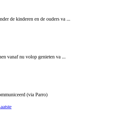
er de kinderen en de ouders va ...
en vanaf nu volop genieten va ...
communiceerd (via Parro)
aatste