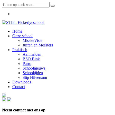
Home
Onze school
Missie/Visie
Juffen en Meesters
Praktisch
Aanmelden
BSO Bink
Parro
Schoolnieuws
Schooltijden
Stip Hilversum
Downloads
Contact
Neem contact met ons op