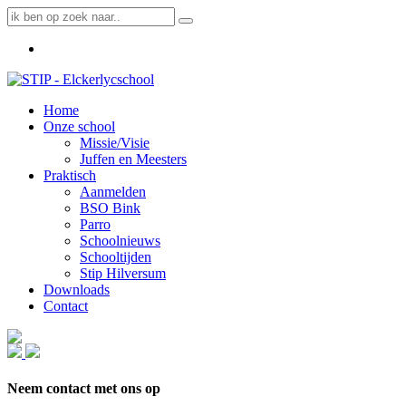
Home
Onze school
Missie/Visie
Juffen en Meesters
Praktisch
Aanmelden
BSO Bink
Parro
Schoolnieuws
Schooltijden
Stip Hilversum
Downloads
Contact
Neem contact met ons op