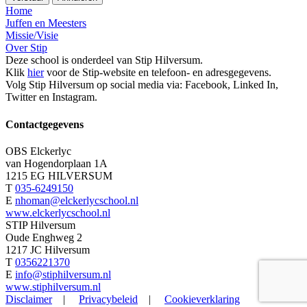
Home
Juffen en Meesters
Missie/Visie
Over Stip
Deze school is onderdeel van Stip Hilversum.
Klik
hier
voor de Stip-website en telefoon- en adresgegevens.
Volg Stip Hilversum op social media via: Facebook, Linked In,
Twitter en Instagram.
Contactgegevens
OBS Elckerlyc
van Hogendorplaan 1A
1215 EG HILVERSUM
T
035-6249150
E
nhoman@elckerlycschool.nl
www.elckerlycschool.nl
STIP Hilversum
Oude Enghweg 2
1217 JC Hilversum
T
0356221370
E
info@stiphilversum.nl
www.stiphilversum.nl
Disclaimer
|
Privacybeleid
|
Cookieverklaring